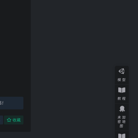
模型
教程
品！
未加
享
收藏
密地
图