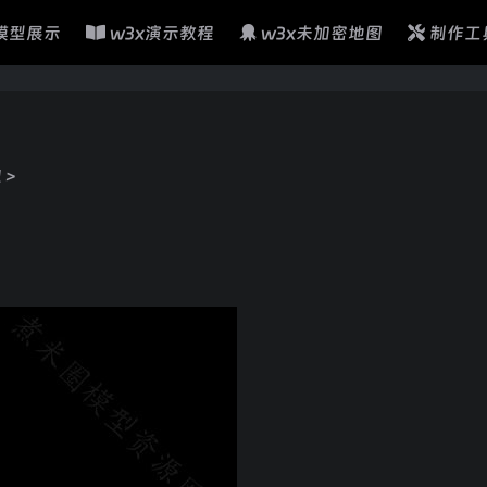
模型展示
w3x演示教程
w3x未加密地图
制作工
型
>