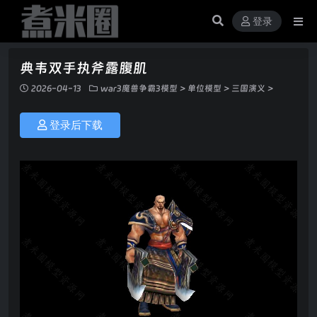
登录
典韦双手执斧露腹肌
2026-04-13
war3魔兽争霸3模型
>
单位模型
>
三国演义
>
登录后下载