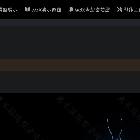
模型展示
w3x演示教程
w3x未加密地图
制作工