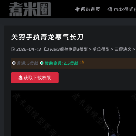
网站首页
mdx格式
关羽手执青龙寒气长刀
2026-04-13
war3魔兽争霸3模型
>
单位模型
>
三国演义
>
5折
普通:
5贡献
赞助会员:
2.5贡献
获取下载权限