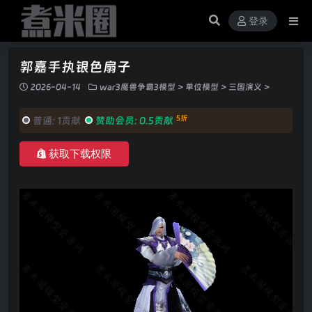
登录
郭嘉手执银色扇子
2026-04-14
war3魔兽争霸3模型
>
单位模型
>
三国演义
>
5折
普通:
1贡献
赞助会员:
0.5贡献
获取下载权限