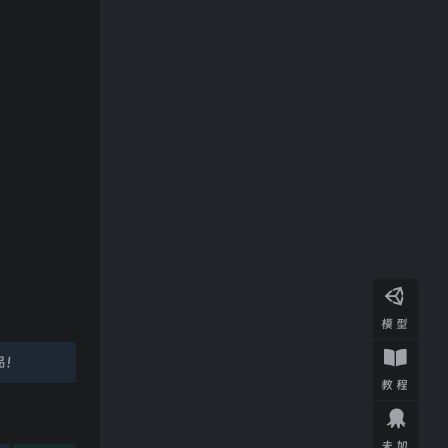
模型
品！
教程
未加