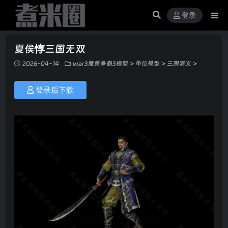
登录
夏侯惇三国无双
2026-04-14
war3魔兽争霸3模型
>
单位模型
>
三国演义
>
登录后下载