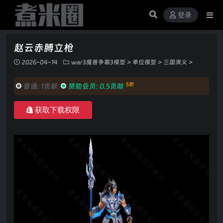
登录
赵云赤膊立枪
2026-04-14
war3魔兽争霸3模型
>
单位模型
>
三国演义
>
5折
普通:
1贡献
赞助会员:
0.5贡献
获取下载权限