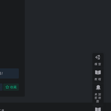
模型
品！
教程
享
收藏
未加
密地
图
工具