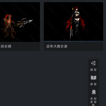
手执长戟
吕布大胸女装
模型
教程
未加
密地
图