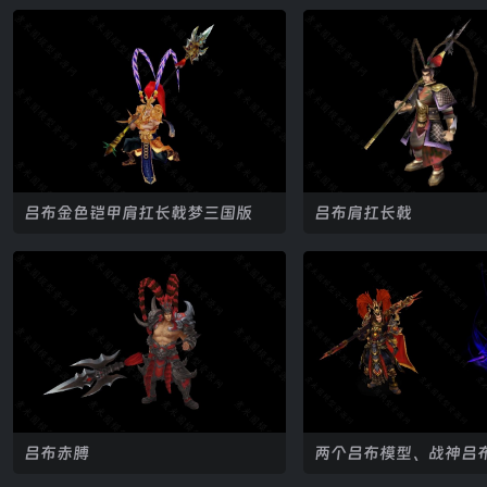
吕布金色铠甲肩扛长戟梦三国版
吕布肩扛长戟
吕布赤膊
两个吕布模型、战神吕
布