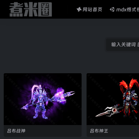
网站首页
mdx格式
吕布战神
吕布神王