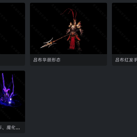
吕布华丽形态
吕布红发
布、魔化吕