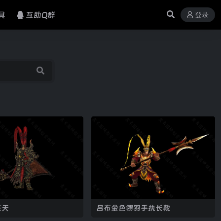
具
互助Q群
登录
在天
吕布金色翎羽手执长戟