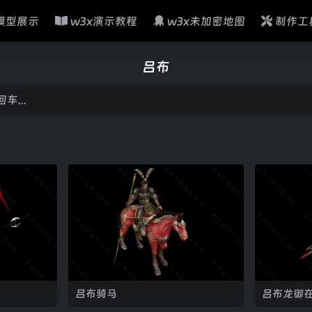
模型展示
w3x演示教程
w3x未加密地图
制作工
吕布
吕布骑马
吕布龙御