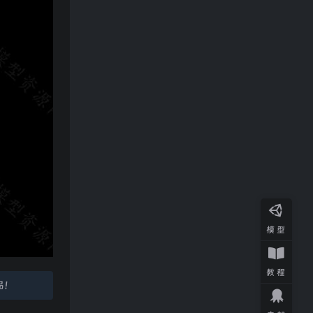
模型
教程
品！