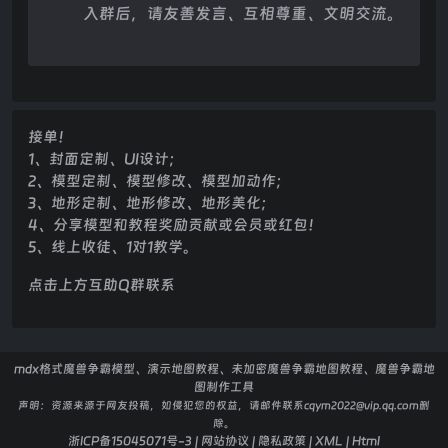
入群后，请友善发言、互相尊重、文明交流。
接单！
1、封面定制、UI设计；
2、模型定制、模型修改、模型加动作；
3、地形定制、地形修改、地形美化；
4、分享模型和教程奖励贡献或会员或红包！
5、线上收徒、1对1教学。
点击上方互助Q群联系
mdx格式魔兽争霸模型、演示地图教程、未加密魔兽争霸地图教程、魔兽争霸地
图制作工具
声明：
资源来源于网友投稿，如侵犯您的权益，请邮件联系cqym2022@vip.qq.com删
除。
浙ICP备15045071号-3
|
网站协议
|
隐私政策
|
XML
|
Html