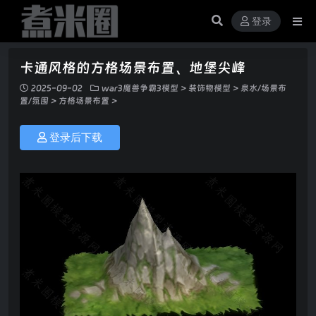
登录
卡通风格的方格场景布置、地堡尖峰
2025-09-02
war3魔兽争霸3模型
>
装饰物模型
>
泉水/场景布
置/氛围
>
方格场景布置
>
登录后下载