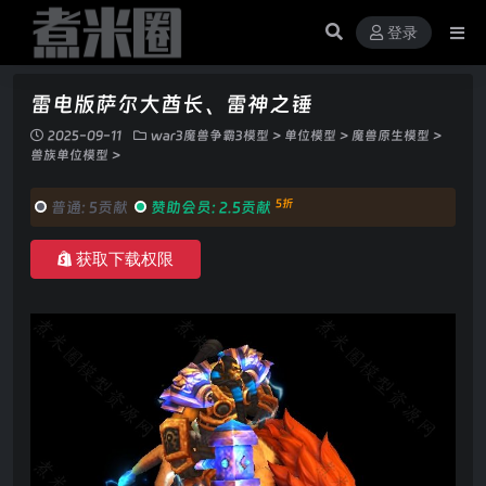
登录
雷电版萨尔大酋长、雷神之锤
2025-09-11
war3魔兽争霸3模型
>
单位模型
>
魔兽原生模型
>
兽族单位模型
>
5折
普通:
5贡献
赞助会员:
2.5贡献
获取下载权限