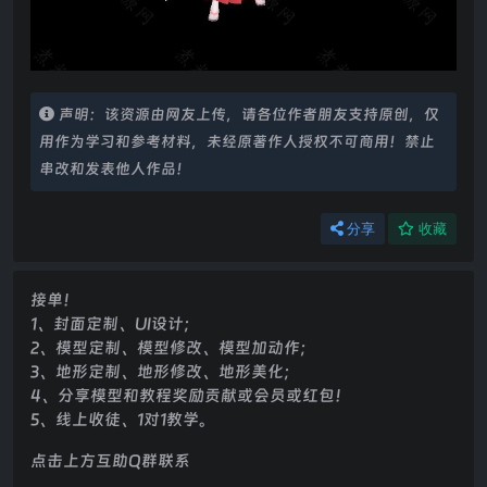
声明：该资源由网友上传，请各位作者朋友支持原创，仅
用作为学习和参考材料，未经原著作人授权不可商用！禁止
串改和发表他人作品！
分享
收藏
接单！
1、封面定制、UI设计；
2、模型定制、模型修改、模型加动作；
3、地形定制、地形修改、地形美化；
4、分享模型和教程奖励贡献或会员或红包！
5、线上收徒、1对1教学。
点击上方互助Q群联系