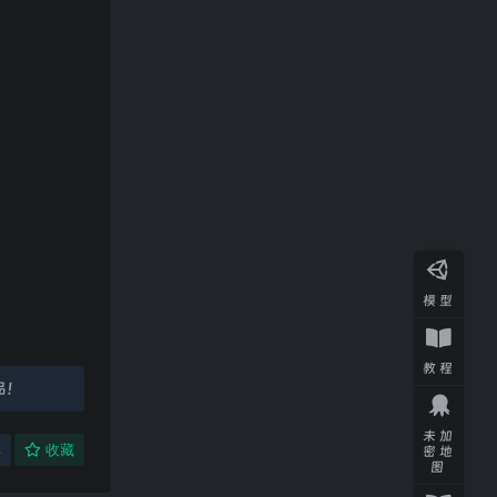
模型
教程
品！
未加
享
收藏
密地
图