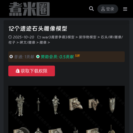
登录
12个遗迹石头雕像模型
2025-10-20
war3魔兽争霸3模型
>
装饰物模型
>
石头/碑/雕像/
柱子
>
碑文/雕像
>
雕像
>
5折
普通:
1贡献
赞助会员:
0.5贡献
获取下载权限