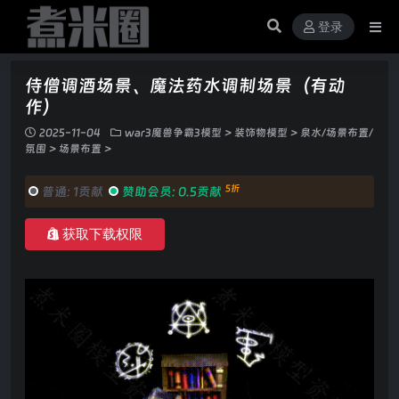
登录
侍僧调酒场景、魔法药水调制场景（有动
作）
2025-11-04
war3魔兽争霸3模型
>
装饰物模型
>
泉水/场景布置/
氛围
>
场景布置
>
5折
普通:
1贡献
赞助会员:
0.5贡献
获取下载权限