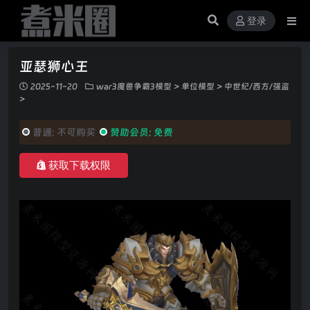
登录
亚瑟狮心王
2025-11-20
war3魔兽争霸3模型
>
单位模型
>
中世纪/西方/强盗
>
普通:
不可购买
赞助会员:
免费
获取下载权限