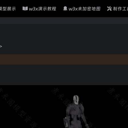
模型展示
w3x演示教程
w3x未加密地图
制作工
>