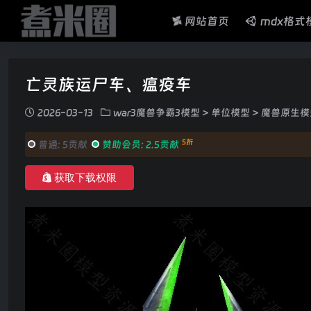
网站首页
mdx格式
亡灵族运尸车、瘟疫车
2026-03-13
war3魔兽争霸3模型
>
单位模型
>
魔兽原生模
5折
普通:
5贡献
赞助会员:
2.5贡献
获取下载权限