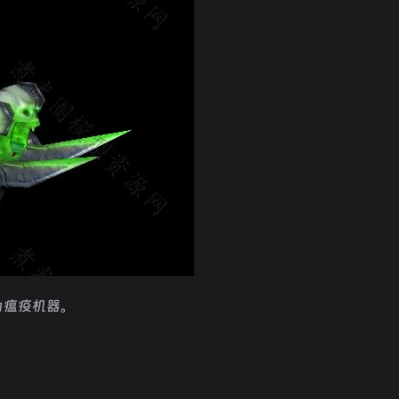
为瘟疫机器。
。