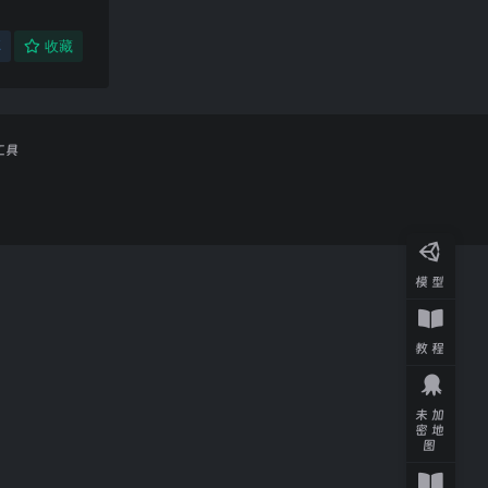
享
收藏
工具
模型
教程
未加
密地
图