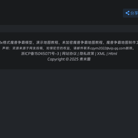
分
dx格式魔兽争霸模型、演示地图教程、未加密魔兽争霸地图教程、魔兽争霸地图制作
声明：
资源来源于网友投稿，如侵犯您的权益，请邮件联系cqym2022@vip.qq.com删除。
浙ICP备15045071号-3
|
网站协议
|
隐私政策
|
XML
|
Html
Copyright © 2025
煮米圈