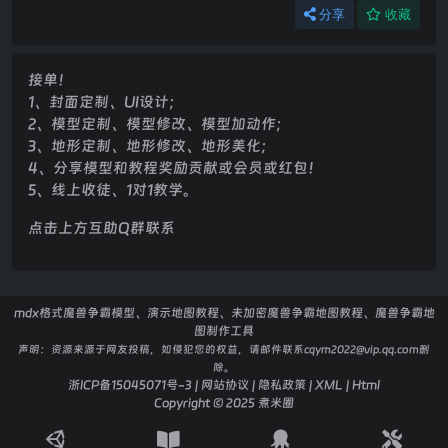
分享
收藏
接单！
1、封面定制、UI设计；
2、模型定制、模型修改、模型加动作；
3、地形定制、地形修改、地形美化；
4、分享模型和教程奖励贡献或会员或红包！
5、线上收徒、1对1教学。
点击上方互助Q群联系
mdx格式魔兽争霸模型、演示地图教程、未加密魔兽争霸地图教程、魔兽争霸地
图制作工具
声明：
资源来源于网友投稿，如侵犯您的权益，请邮件联系cqym2022@vip.qq.com删
除。
浙ICP备15045071号-3
|
网站协议
|
隐私政策
|
XML
|
Html
Copyright © 2025
煮米圈