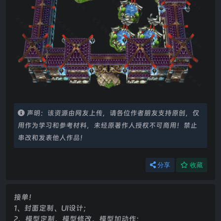
声明：该资源由网友上传，请各位作者朋友支持原创，仅
用作为学习和参考材料，未经原著作人授权不可商用！禁止
串改和发表他人作品！
分享
收藏
接单！
1、封面定制、UI设计；
2、模型定制、模型修改、模型加动作；