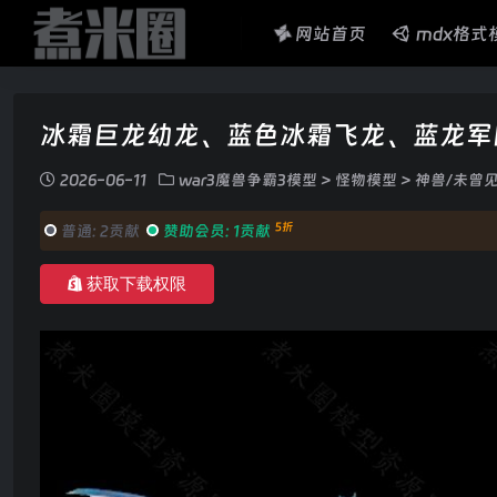
网站首页
mdx格式
冰霜巨龙幼龙、蓝色冰霜飞龙、蓝龙军
2026-06-11
war3魔兽争霸3模型
>
怪物模型
>
神兽/未曾
5折
普通:
2贡献
赞助会员:
1贡献
获取下载权限