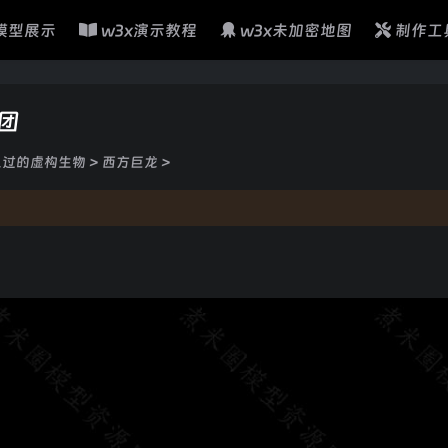
模型展示
w3x演示教程
w3x未加密地图
制作工
团
见过的虚构生物
>
西方巨龙
>