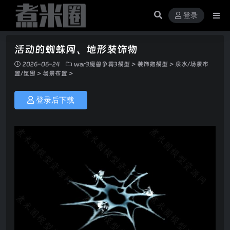
登录
活动的蜘蛛网、地形装饰物
2026-06-24
war3魔兽争霸3模型
>
装饰物模型
>
泉水/场景布
置/氛围
>
场景布置
>
登录后下载