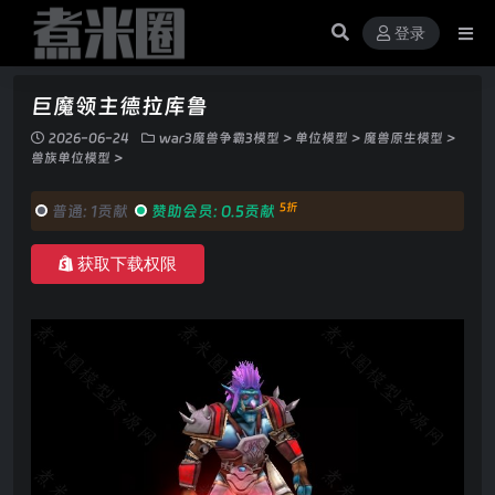
登录
巨魔领主德拉库鲁
2026-06-24
war3魔兽争霸3模型
>
单位模型
>
魔兽原生模型
>
兽族单位模型
>
5折
普通:
1贡献
赞助会员:
0.5贡献
获取下载权限