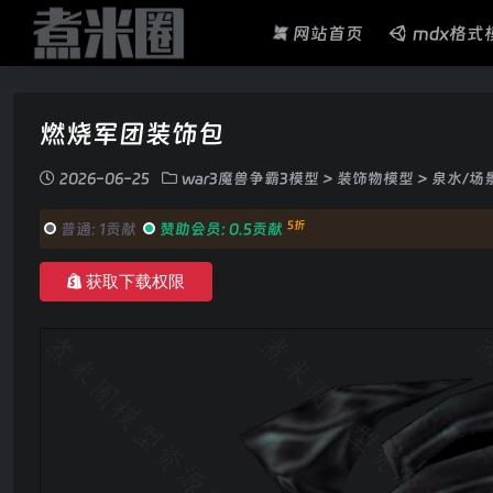
网站首页
mdx格式
燃烧军团装饰包
2026-06-25
war3魔兽争霸3模型
>
装饰物模型
>
泉水/场
5折
普通:
1贡献
赞助会员:
0.5贡献
获取下载权限