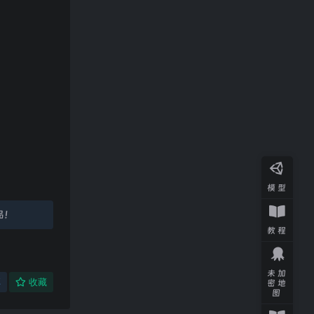
模型
品！
教程
未加
享
收藏
密地
图