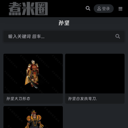
登录
孙坚
孙坚大刀形态
孙坚白发执弯刀.