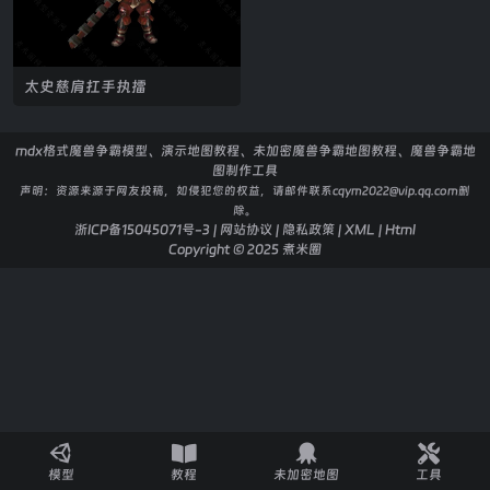
太史慈肩扛手执擂
mdx格式魔兽争霸模型、演示地图教程、未加密魔兽争霸地图教程、魔兽争霸地
图制作工具
声明：
资源来源于网友投稿，如侵犯您的权益，请邮件联系cqym2022@vip.qq.com删
除。
浙ICP备15045071号-3
|
网站协议
|
隐私政策
|
XML
|
Html
Copyright © 2025
煮米圈
模型
教程
未加密地图
工具