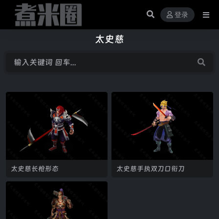
登录
太史慈
太史慈长枪形态
太史慈手执双刀口衔刀