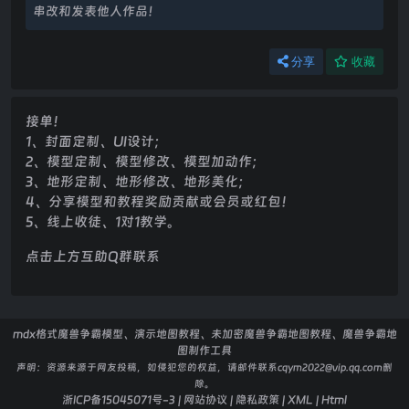
串改和发表他人作品！
分享
收藏
接单！
1、封面定制、UI设计；
2、模型定制、模型修改、模型加动作；
3、地形定制、地形修改、地形美化；
4、分享模型和教程奖励贡献或会员或红包！
5、线上收徒、1对1教学。
点击上方互助Q群联系
mdx格式魔兽争霸模型、演示地图教程、未加密魔兽争霸地图教程、魔兽争霸地
图制作工具
声明：
资源来源于网友投稿，如侵犯您的权益，请邮件联系cqym2022@vip.qq.com删
除。
浙ICP备15045071号-3
|
网站协议
|
隐私政策
|
XML
|
Html