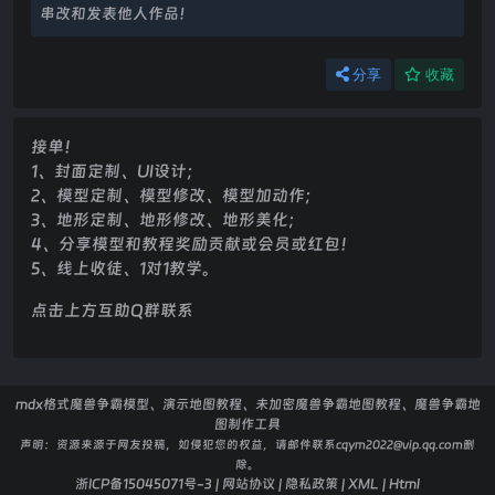
串改和发表他人作品！
分享
收藏
接单！
1、封面定制、UI设计；
2、模型定制、模型修改、模型加动作；
3、地形定制、地形修改、地形美化；
4、分享模型和教程奖励贡献或会员或红包！
5、线上收徒、1对1教学。
点击上方互助Q群联系
mdx格式魔兽争霸模型、演示地图教程、未加密魔兽争霸地图教程、魔兽争霸地
图制作工具
声明：
资源来源于网友投稿，如侵犯您的权益，请邮件联系cqym2022@vip.qq.com删
除。
浙ICP备15045071号-3
|
网站协议
|
隐私政策
|
XML
|
Html