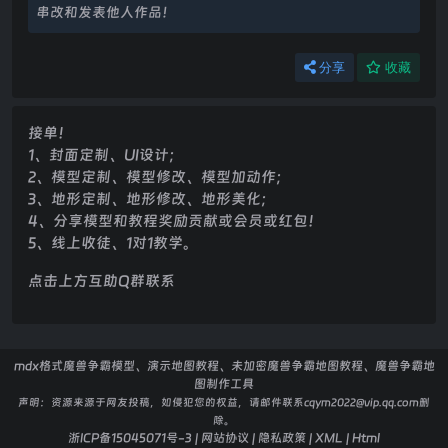
串改和发表他人作品！
分享
收藏
接单！
1、封面定制、UI设计；
2、模型定制、模型修改、模型加动作；
3、地形定制、地形修改、地形美化；
4、分享模型和教程奖励贡献或会员或红包！
5、线上收徒、1对1教学。
点击上方互助Q群联系
mdx格式魔兽争霸模型、演示地图教程、未加密魔兽争霸地图教程、魔兽争霸地
图制作工具
声明：
资源来源于网友投稿，如侵犯您的权益，请邮件联系cqym2022@vip.qq.com删
除。
浙ICP备15045071号-3
|
网站协议
|
隐私政策
|
XML
|
Html