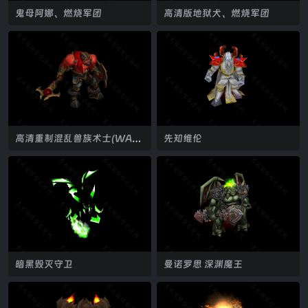
鬼母阿娜、燃烧军团
高清版地狱犬、燃烧军团
高清重制混乱兽族术士(WAR3
先知维伦
动作)
暗黑毁灭守卫
曼诺罗思 深渊魔王