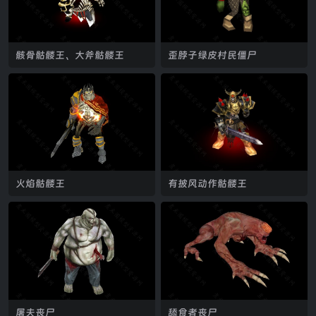
骸骨骷髅王、大斧骷髅王
歪脖子绿皮村民僵尸
火焰骷髅王
有披风动作骷髅王
屠夫丧尸
舔食者丧尸