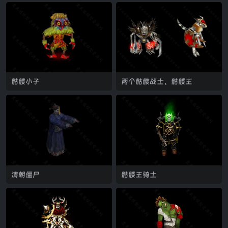
骷髅小子
两个骷髅战士、骷髅王
清朝僵尸
骷髅王骑士