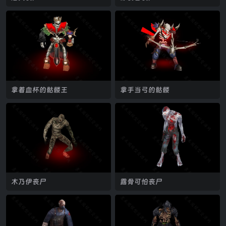
拿着血杯的骷髅王
拿手当弓的骷髅
木乃伊丧尸
露骨可怕丧尸